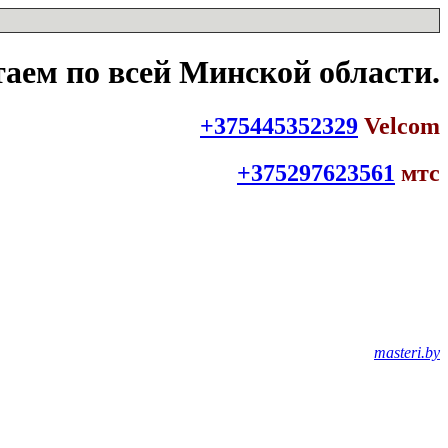
таем по всей Минской области.
+375445352329
Velcom
+375297623561
мтс
masteri.by